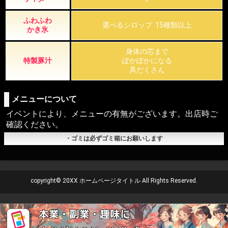
ふわふわ
選べるシロップ 15種類以上
かき氷
身体の芯まで
特製豚汁
ぽかぽかになる
具だくさん
メニューについて
イベントにより、メニューの有無がございます。出店時ご
確認ください。
・ゴミは必ずゴミ箱にお願いします
copyright© 20XX ホームページタイトル All Rights Reserved.